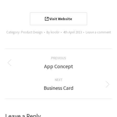
Visit Website
Category:
Product Design
By
koobr
4th April 2013
Leave a comment
Project
PREVIOUS
navigation
Previous
App Concept
project:
NEXT
Next
Business Card
project:
Leave a Reply